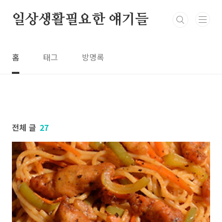
본문 바로가기
일상생활필요한 얘기들
홈
태그
방명록
전체 글
27