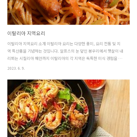
이탈리아 지역요리
이탈리아 지역요리 소걔 이탈리아 요리는 다양한 풍미, 요리 전통 및 지
역 특산품을 기념하는 것입니다. 알프스의 눈 덮인 봉우리에서 햇살이 내
리쬐는 시칠리아 해안까지 이탈리아의 각 지역은 독특한 미식 경험을 제
공합니다. 군침 도는 이탈리아 지역 요리를 탐험하는 매혹적인 여행에 저
2023. 6. 9.
와 함께 하면 좋습니다. 1. 북부 이탈리아 요리: 이탈리아 북부 지역은 풍
성하고 세련된 요리로 음식 애호가를 기쁘게 합니다. 비옥한 농경지로 유
명한 롬바르디아는 상징적인 리소토 알라 밀라네제를 선보입니다. 이 크
리미 한 사프란 주입 쌀 요리는 감각에 진정한 즐거움을 선사합니다. 피
에몬테로 이동하면 송아지 고기와 참치 소스가 조화롭게 어우러진 트러
플과 유명한 요리인 비텔로 톤나토의 향긋한 맛을 만날 수 있습니다. 군
침 도는 파네토네..