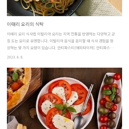
이태리 요리의 식탁
이태리 요리 식사법 이탈리아 요리는 지역 전통을 반영하는 다양하고 군
침 도는 요리로 유명합니다. 이탈리아 음식을 음미할 때 식사 경험을 향
상하는 몇 가지 요령이 있습니다. 안티파스티(애피타이저): 안티파스티
로 식사를 시작하세요. 이 애피타이저는 다양한 맛과 질감을 보여줍니다.
2023. 6. 8.
모차렐라, Parmigiano-Reggiano 또는 고르곤졸라와 같은 엄선된 치즈
와 함께 프로슈토, 살라미 소시지 또는 브레사올라와 같은 다양한 절인
고기를 즐길 수 있습니다. 동반하다 프리미 피아티(첫 번째 코스): 안티파
스티가 끝나면 프리미 피아티로 알려진 첫 번째 코스가 나옵니다. 이것은
일반적으로 파스타, 리소토 또는 수프로 구성됩니다. 이탈리아는 스파게
티, 페투치니, 펜네, 라자냐와 같은 파스타 품종으로 유명합니다. 알 덴..